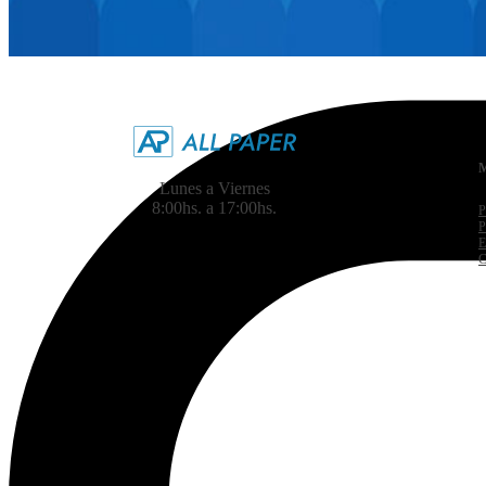
Lunes a Viernes
8:00hs. a 17:00hs.
P
P
E
C