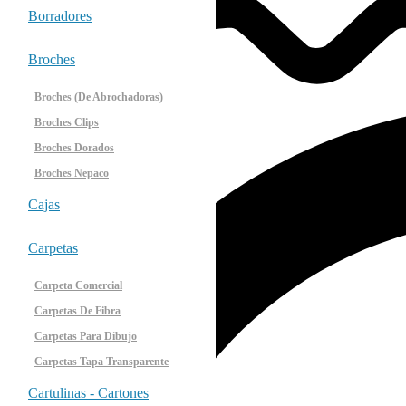
Borradores
Broches
ofertas
Broches (de Abrochadoras)
Broches Clips
Broches Dorados
Broches Nepaco
Cajas
Carpetas
Carpeta Comercial
Carpetas De Fibra
Carpetas Para Dibujo
Carpetas Tapa Transparente
Cartulinas - Cartones