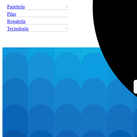
Papelería
Pilas
Regalería
Tecnología