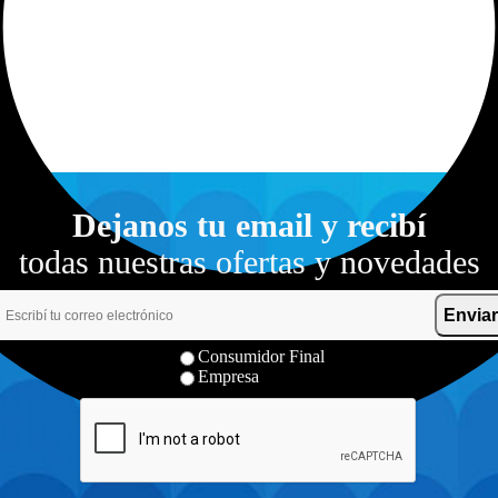
Dejanos tu email y recibí
todas nuestras ofertas y novedades
Enviar
Consumidor Final
Empresa