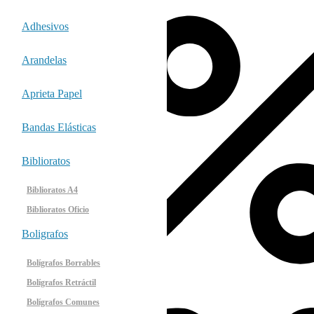
Adhesivos
Arandelas
Aprieta Papel
Bandas Elásticas
Biblioratos
Biblioratos A4
Biblioratos Oficio
Boligrafos
Bolígrafos Borrables
Bolígrafos Retráctil
Bolígrafos Comunes