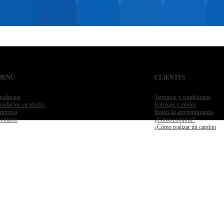
MENÚ
CLIENTES
roductos
Terminos y condiciones
roductos en ofertas
Entregas y envíos
mpresa
Botón de arrepentimiento
ontacto
¿Cómo comprar?
¿Cómo realizar un cambio