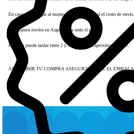
En caso de no llegar al monto mínimo se cobrará el costo de envío
Realizamos envíos en Argentina, a todo el país.
El envío puede tardar entre 2 y 5 días hábiles aproximadamente.
AL RECIBIR TU COMPRA ASEGURATE QUE EL EMBALA