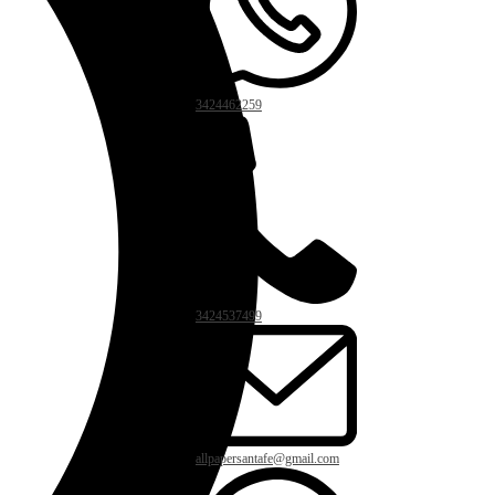
3424462259
3424537499
allpapersantafe@gmail.com