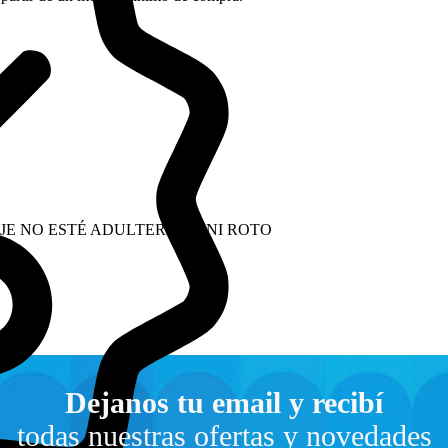
.
JE NO ESTÉ ADULTERADO NI ROTO
Dejanos tu email y recibí
todas nuestras ofertas y novedades