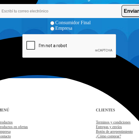
Enviar
Consumidor Final
Empresa
MENÚ
CLIENTES
roductos
Terminos y condiciones
roductos en ofertas
Entregas y envíos
mpresa
Botón de arrepentimiento
ontacto
¿Cómo comprar?