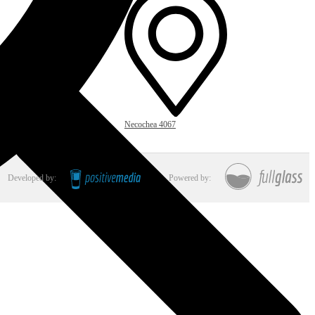
Necochea 4067
Developed by:
Powered by: